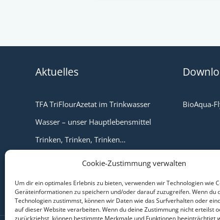
e
f
r
r
N
a
a
g
c
e
h
*
Aktuelles
Downlo
r
i
c
TFA TriFlourAzetat im Trinkwasser
BioAqua-Fl
h
t
Wasser – unser Hauptlebensmittel
Trinken, Trinken, Trinken…
Vorteile ihrer BioAqua Filteranlage
Cookie-Zustimmung verwalten
Um dir ein optimales Erlebnis zu bieten, verwenden wir Technologien wie 
Geräteinformationen zu speichern und/oder darauf zuzugreifen. Wenn du 
Technologien zustimmst, können wir Daten wie das Surfverhalten oder eind
auf dieser Website verarbeiten. Wenn du deine Zustimmung nicht erteilst o
zurückziehst, können bestimmte Merkmale und Funktionen beeinträchtigt 