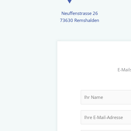
Neuffenstrasse 26
73630 Remshalden
E-Mail
N
a
m
E
e
-
*
M