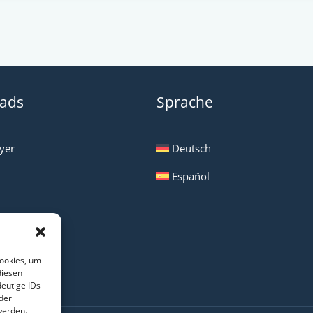
ads
Sprache
yer
Deutsch
Español
Cookies, um
diesen
eutige IDs
der
werden.