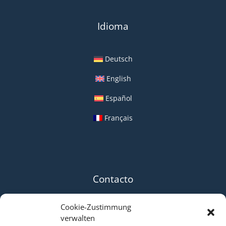
Idioma
Deutsch
English
Español
Français
Contacto
Cookie-Zustimmung
BioAqua
verwalten
Jörg Saffe